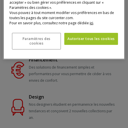
5 raisons de choisir Cuir N°1
accepter » ou bien gérer vos préférences en cliquant sur «
Paramètres des cookies ».
Vous pouvez à tout moment modifier vos préférences en bas de
toutes les pages du site cuircenter.com.
Double
Pour en savoir plus, consultez notre page dédiée
ici
.
Garantie
Tous les canapés sont couverts par une double
Paramètres des
Autoriser tous les cookies
cookies
garantie 5 ans/structure et 2 ans/revêtement.
Financement
Des solutions de financement simples et
performantes pour vous permettre de céder à vos
envies de confort.
Design
Nos designers étudient en permanence les nouvelles
tendances et conçoivent 2 nouvelles collections par
an.