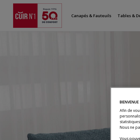
Canapés & Fauteuils
Tables & D
Liquidation
Lien de redirection
BIENVENUE 
Afin de vou
personnalis
statistique
Nous ne pa
Vous pouvez