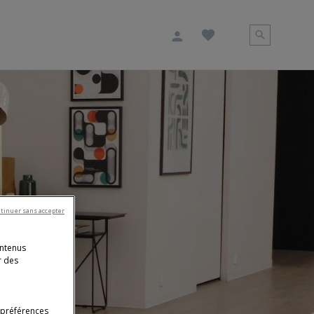
tinuer sans accepter
ontenus
r des
 préférences