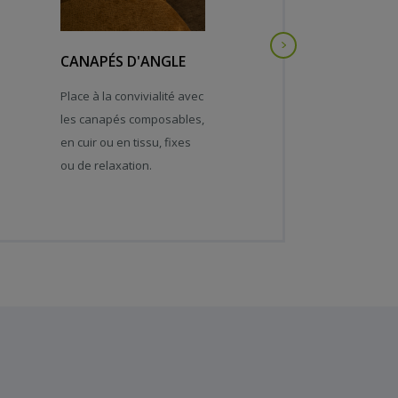
Next
CANAPÉS D'ANGLE
CANAPÉS
RELAXATION
Place à la convivialité avec
Commandes
les canapés composables,
électroniques, prises
en cuir ou en tissu, fixes
USB… le meilleur du
ou de relaxation.
confort et de la
technologie.