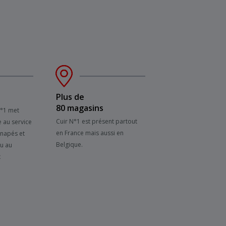
Plus de
80 magasins
N°1 met
Cuir N°1 est présent partout
e au service
en France mais aussi en
anapés et
Belgique.
su au
x