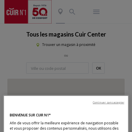
Tous les magasins Cuir Center
Trouver un magasin à proximité
ou
OK
Lorsque vous commencez à taper, le panel de suggestions 
La carte n'est pas pleinement compatible avec l'utilisation d'un lecteu
Passer
la
carte
Continuer sans accepter
BIENVENUE SUR CUIR N1°
Afin de vous offrir la meilleure expérience de navigation possible
et vous proposer des contenus personnalisés, nous utilisons des