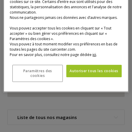
cookies sur ce site. Certains d’entre eux sont utilisés pour des
statistiques, la personnalisation des annonces et l'analyse de notre
communication.
Nous ne partageons jamais ces données avec d’autres marques.
Vous pouvez accepter tous les cookies en cliquant sur « Tout
accepter » ou bien gérer vos préférences en cliquant sur «
Paramètres des cookies ».
Vous pouvez à tout moment modifier vos préférences en bas de
toutes les pages du site cuircenter.com.
Pour en savoir plus, consultez notre page dédiée
ici
.
Paramètres des
Autoriser tous les cookies
cookies
Revenir
avant
la
carte
Liste de tous nos magasins