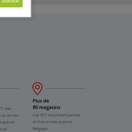
t continuer
Plus de
80 magasins
N°1 met
Cuir N°1 est présent partout
e au service
en France mais aussi en
anapés et
Belgique.
su au