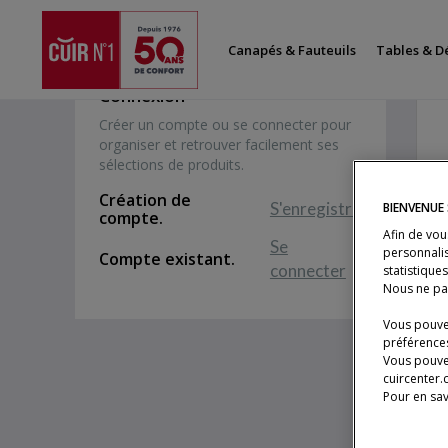
Home
Mon compte
Canapés & Fauteuils
Tables & D
Connexion
Créer un compte ou se connecter pour
organiser et retrouver facilement ses
sélections de produits.
Création de
S'enregistrer
BIENVENUE
compte.
Afin de vou
Se
personnalis
Compte existant.
connecter
statistique
Nous ne pa
Vous pouvez
préférences
Vous pouve
cuircenter.
Pour en sav