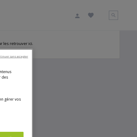
 les retrouver ici.
tinuer sans accepter
ontenus
r des
en gérer vos