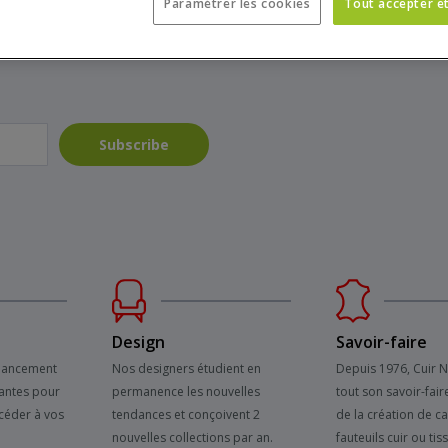
Paramétrer les cookies
Tout accepter e
Subscribe
Design
Savoir-faire
inancement
Nos designers étudient en
Depuis 1976, Cuir 
antes pour
permanence les nouvelles
tout son savoir-fair
céder à vos
tendances et conçoivent 2
de la création de c
nouvelles collections par an.
fauteuils cuir ou tis