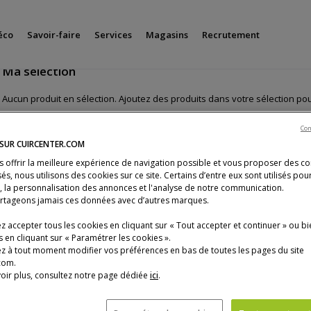
éco
Savoir-faire
Services
Magasins
Recrutement
Ma sélection
Aucun produit en sélection. Ajoutez des produits dans votre sélection pour
Con
 SUR CUIRCENTER.COM
s offrir la meilleure expérience de navigation possible et vous proposer des c
és, nous utilisons des cookies sur ce site. Certains d’entre eux sont utilisés pou
s, la personnalisation des annonces et l'analyse de notre communication.
rtageons jamais ces données avec d’autres marques.
 accepter tous les cookies en cliquant sur « Tout accepter et continuer » ou bi
 en cliquant sur « Paramétrer les cookies ».
z à tout moment modifier vos préférences en bas de toutes les pages du site
com.
oir plus, consultez notre page dédiée
ici
.