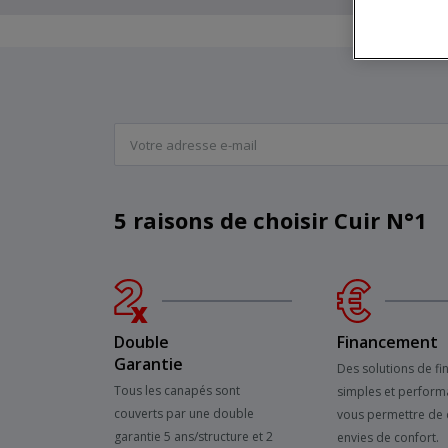
5 raisons de choisir Cuir N°1
Double
Financement
Garantie
Des solutions de f
Tous les canapés sont
simples et perform
couverts par une double
vous permettre de 
garantie 5 ans/structure et 2
envies de confort.