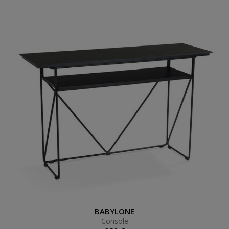
Console
BABYLONE
Console