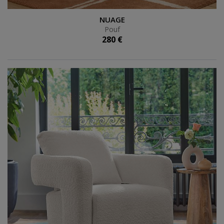
Pouf
NUAGE
Pouf
280 €