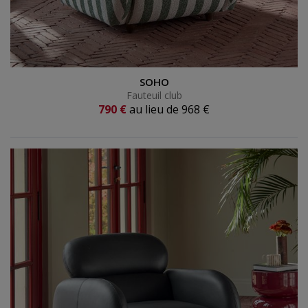
Fauteuil club
SOHO
Fauteuil club
Prix actuel
790 €
au lieu de
968 €
Ancien prix