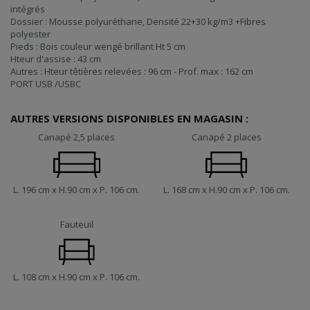
intégrés
Dossier : Mousse polyuréthane, Densité 22+30 kg/m3 +Fibres
polyester
Pieds : Bois couleur wengé brillant Ht 5 cm
Hteur d'assise : 43 cm
Autres : Hteur têtières relevées : 96 cm - Prof. max : 162 cm
PORT USB /USBC
AUTRES VERSIONS DISPONIBLES EN MAGASIN :
Canapé 2,5 places
Canapé 2 places
L. 196 cm x H.90 cm x P. 106 cm.
L. 168 cm x H.90 cm x P. 106 cm.
Fauteuil
L. 108 cm x H.90 cm x P. 106 cm.