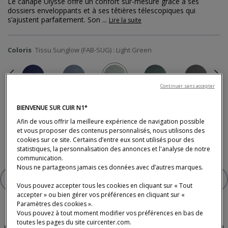
Le canapé Ulysse offre un confort sur-mesure grâce à ses
dossiers enveloppants et à ses têtières télescopiques qui
s’ajustent parfaitement. Son
...
Lire la suite
Coloris
Tissu Sunglow (FAB-SUG) : Light Green
Previous
Ne
Continuer sans accepter
BIENVENUE SUR CUIR N1°
Afin de vous offrir la meilleure expérience de navigation possible
2 910 €
et vous proposer des contenus personnalisés, nous utilisons des
cookies sur ce site. Certains d’entre eux sont utilisés pour des
* Prix TTC conseillé, hors livraison (tarifs en magasin).
statistiques, la personnalisation des annonces et l'analyse de notre
communication.
Nous ne partageons jamais ces données avec d’autres marques.
AJOUTER À VOTRE SÉLECTION
CANAPÉ 3 PLACES
Vous pouvez accepter tous les cookies en cliquant sur « Tout
accepter » ou bien gérer vos préférences en cliquant sur «
Paramètres des cookies ».
Vous pouvez à tout moment modifier vos préférences en bas de
toutes les pages du site cuircenter.com.