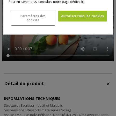
Pour en savoir plus, consultez notre page dédiée
ici
.
Paramètres des
Autoriser tous les cookies
cookies
Détail du produit
INFORMATIONS TECHNIQUES
Structure : Bouleau massif et Multiplis
Suspensions : Ressorts métalliques Nosag
Assise : Mousse polyuréthane, Densité 42+ 29 kg/m3 avec ressorts