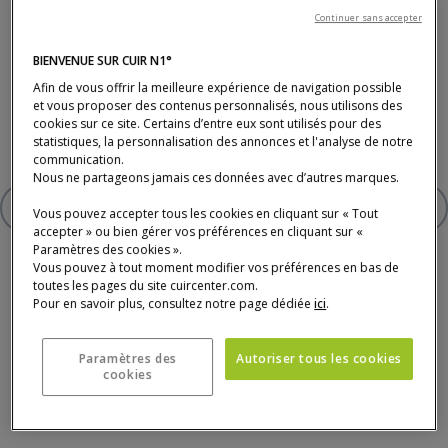
Bout de canapé avec pied et cerclage du plateau en Bois de
Continuer sans accepter
Manguier et plateau en Marbre
BIENVENUE SUR CUIR N1°
Afin de vous offrir la meilleure expérience de navigation possible
261 €
et vous proposer des contenus personnalisés, nous utilisons des
cookies sur ce site. Certains d’entre eux sont utilisés pour des
* Prix TTC conseillé, hors livraison (tarifs en magasin).
statistiques, la personnalisation des annonces et l'analyse de notre
communication.
Nous ne partageons jamais ces données avec d’autres marques.
AJOUTER À VOTRE SÉLECTION
Vous pouvez accepter tous les cookies en cliquant sur « Tout
BOUT DE CANAPÉ
accepter » ou bien gérer vos préférences en cliquant sur «
Paramètres des cookies ».
Vous pouvez à tout moment modifier vos préférences en bas de
toutes les pages du site cuircenter.com.
Pour en savoir plus, consultez notre page dédiée
ici
.
Paramètres des
Autoriser tous les cookies
Paiement, livraison, délais et service après-
cookies
vente