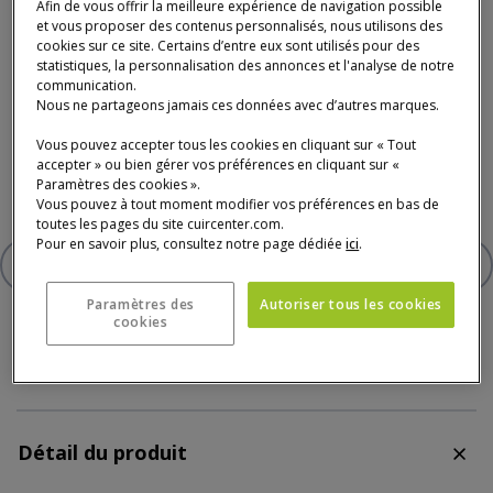
Découvrez le canapé Toundra, où le confort rencontre
Afin de vous offrir la meilleure expérience de navigation possible
l'élégance. Revêtu du somptueux tissu MEG en microfibre au
et vous proposer des contenus personnalisés, nous utilisons des
toucher velours, disponible en 12
...
Lire la suite
cookies sur ce site. Certains d’entre eux sont utilisés pour des
statistiques, la personnalisation des annonces et l'analyse de notre
communication.
Nous ne partageons jamais ces données avec d’autres marques.
Coloris
Tissu FAB-MEG : Burgundy
Vous pouvez accepter tous les cookies en cliquant sur « Tout
accepter » ou bien gérer vos préférences en cliquant sur «
Previous
Ne
Paramètres des cookies ».
Vous pouvez à tout moment modifier vos préférences en bas de
toutes les pages du site cuircenter.com.
Pour en savoir plus, consultez notre page dédiée
ici
.
AJOUTER À VOTRE SÉLECTION
CANAPÉ 3 PLACES EN MICROFIB
Paramètres des
Autoriser tous les cookies
cookies
Détail du produit