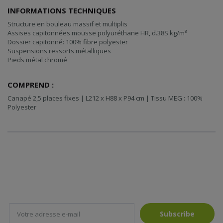
INFORMATIONS TECHNIQUES
Structure en bouleau massif et multiplis
Assises capitonnées mousse polyuréthane HR, d.38S kg/m³
Dossier capitonné: 100% fibre polyester
Suspensions ressorts métalliques
Pieds métal chromé
COMPREND :
Canapé 2,5 places fixes | L212 x H88 x P94 cm | Tissu MEG : 100%
Polyester
Subscribe