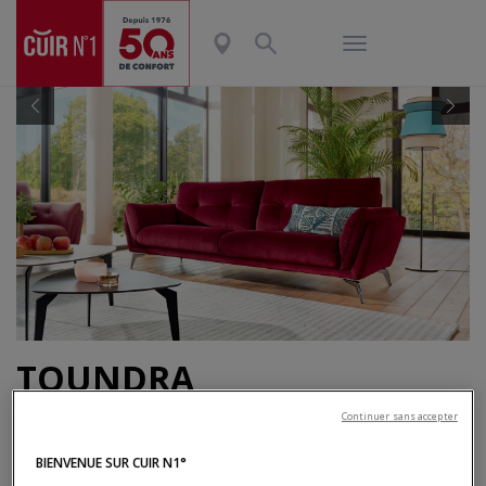
Previous
Nex
TOUNDRA
CANAPÉ 3 PLACES EN MICROFIBRE
Continuer sans accepter
L. 212 x H. 88 x P. 94 cm
BIENVENUE SUR CUIR N1°