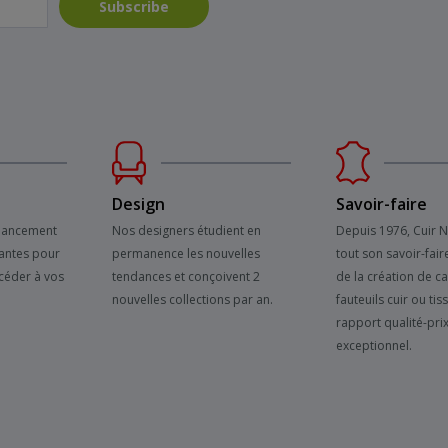
Subscribe
Design
Savoir-faire
inancement
Nos designers étudient en
Depuis 1976, Cuir 
antes pour
permanence les nouvelles
tout son savoir-fair
céder à vos
tendances et conçoivent 2
de la création de c
nouvelles collections par an.
fauteuils cuir ou tis
rapport qualité-pri
exceptionnel.