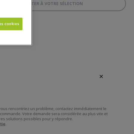
AJOUTER À VOTRE SÉLECTION
BOUT DE CANAPÉ
les cookies
 vous rencontriez un problème, contactez immédiatement le
re commande. Votre demande sera considérée au plus vite et
es solutions possibles pour y répondre.
tie
.