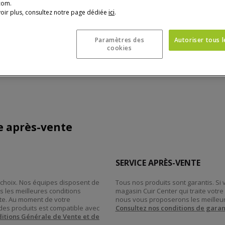
com.
oir plus, consultez notre page dédiée
ici
.
Paramètres des
Autoriser tous 
cookies
ce après-vente
SERVICE APRÈS-VENTE
re choix. Nos équipes disposent de
Tous nos produits sont garantis. Si
s les meilleures conditions
magasin Cuir Center qui traite vot
tte. Au moment de votre
nous vous proposerons les meilleur
des produits est compatible avec
Consultez nos conditions de garan
itions Générale de Vente et de