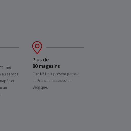
Plus de
80 magasins
N°1 met
Cuir N°1 est présent partout
e au service
en France mais aussi en
anapés et
Belgique.
su au
x