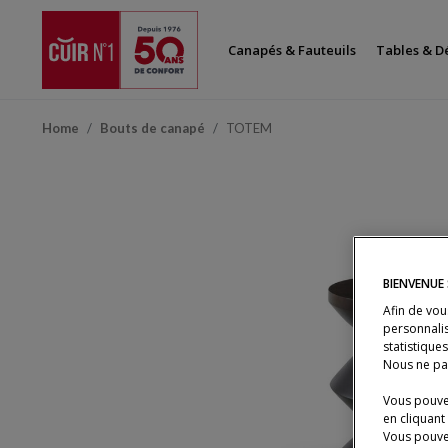
Canapés & Fauteuils
Tables & D
Home
Bouts de canapé
TOTEM
BIENVENUE 
Afin de vou
personnalis
statistique
Nous ne pa
Vous pouvez
en cliquant
Vous pouve