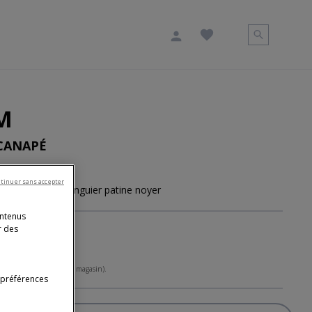
M
CANAPÉ
 cm
tinuer sans accepter
é en Bois de Manguier patine noyer
ontenus
r des
 hors livraison (tarifs en magasin).
 préférences