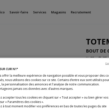
éco
Savoir-faire
Services
Magasins
Recrutement
TOTE
BOUT DE 
H. 35 x ∅. 35
Con
Bout de canap
SUR CUIR N1°
s offrir la meilleure expérience de navigation possible et vous proposer des c
és, nous utilisons des cookies sur ce site. Certains d’entre eux sont utilisés pou
s, la personnalisation des annonces et l'analyse de notre communication.
258 €
rtageons jamais ces données avec d’autres marques.
* Prix TTC conseillé,
 accepter tous les cookies en cliquant sur « Tout accepter » ou bien gérer vos
 sur « Paramètres des cookies ».
z à tout moment modifier vos préférences en bas de toutes les pages du site