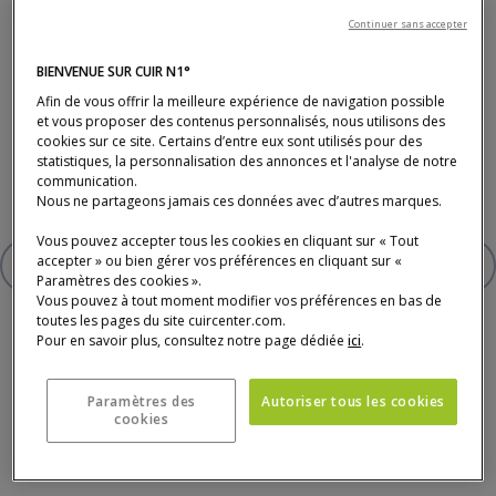
Pied en acier laqué noir et base médium laqué
Abat-jour en coton ivoire et noisette
Continuer sans accepter
4 Ampoules leds E14 non incluses : 8Watts max
BIENVENUE SUR CUIR N1°
Afin de vous offrir la meilleure expérience de navigation possible
et vous proposer des contenus personnalisés, nous utilisons des
890 €
cookies sur ce site. Certains d’entre eux sont utilisés pour des
statistiques, la personnalisation des annonces et l'analyse de notre
* Prix TTC conseillé, hors livraison (tarifs en magasin).
communication.
Photo : studio des plantes - photo non contractuelle.
Nous ne partageons jamais ces données avec d’autres marques.
Vous pouvez accepter tous les cookies en cliquant sur « Tout
accepter » ou bien gérer vos préférences en cliquant sur «
AJOUTER À VOTRE SÉLECTION
LAMPADAIRE
Paramètres des cookies ».
Vous pouvez à tout moment modifier vos préférences en bas de
toutes les pages du site cuircenter.com.
Pour en savoir plus, consultez notre page dédiée
ici
.
Paramètres des
Autoriser tous les cookies
cookies
Paiement, livraison, délais et service après-
vente