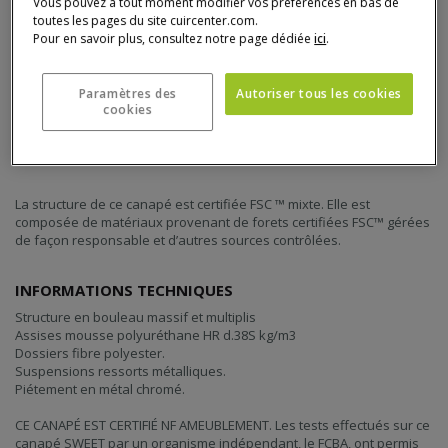
Vous pouvez à tout moment modifier vos préférences en bas de
toutes les pages du site cuircenter.com.
Pour en savoir plus, consultez notre page dédiée
ici
.
Paramètres des
Autoriser tous les cookies
cookies
Détail du produit
La structure de ce canapé est certifiée FSC ™ mixte. Elle est
composée de matériaux provenant de forets certifiées FSC™ gérées
de façon responsable et d’autres sources contrôlées.
INFORMATIONS TECHNIQUES
Structure en bouleau massif et multiplis
Assises mousse polyuréthane HR d.38S kg/m3
Dossiers fibre polyester.
Suspensions ressorts métalliques.
Piétement en métal chromé.
CE CANAPÉ EST CERTIFIÉ NF AMEUBLEMENT. Les tests effectués sur ce
canapé SWEET par un organisme indépendant, le FCBA, ont permis