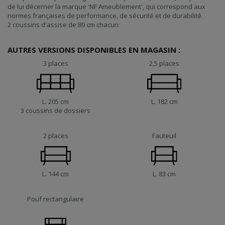
de lui décerner la marque 'NF Ameublement', qui correspond aux
normes françaises de performance, de sécurité et de durabilité.
2 coussins d'assise de 89 cm chacun
AUTRES VERSIONS DISPONIBLES EN MAGASIN :
3 places
2,5 places
L. 205 cm
L. 182 cm
3 coussins de dossiers
2 places
Fauteuil
L. 144 cm
L. 83 cm
Pouf rectangulaire