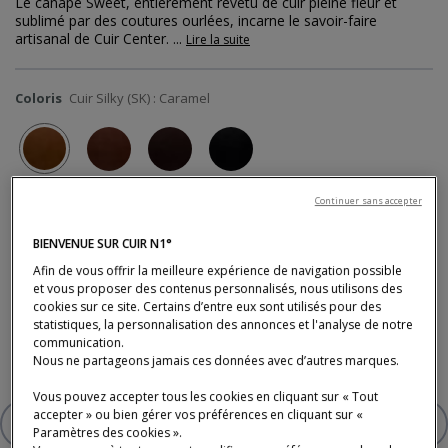
Le canapé Sweet, entièrement revêtu de cuir pleine fleur et
sublimé par des coutures ourlées, incarne le savoir-faire
artisanal de Cuir Center.
...
Lire la suite
Coloris
Cuir Silky (SK) : Caramel
Continuer sans accepter
Nombreux autres revêtements, coloris et dimensions disponibles en
magasin
BIENVENUE SUR CUIR N1°
Afin de vous offrir la meilleure expérience de navigation possible
et vous proposer des contenus personnalisés, nous utilisons des
Prix actuel
1 990 €
Ancien prix
2 634 €
cookies sur ce site. Certains d’entre eux sont utilisés pour des
statistiques, la personnalisation des annonces et l'analyse de notre
Tarif promotionnel, valable jusqu'au 16/08/2026
communication.
* Prix TTC conseillé, hors livraison (tarifs en magasin).
Nous ne partageons jamais ces données avec d’autres marques.
Vous pouvez accepter tous les cookies en cliquant sur « Tout
accepter » ou bien gérer vos préférences en cliquant sur «
AJOUTER À VOTRE SÉLECTION
CANAPÉ 3 PLACES 100% CUIR
Paramètres des cookies ».