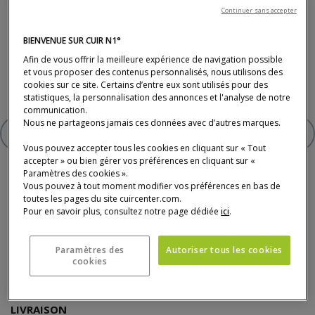
Table d'appoint en grès émaillé.
Continuer sans accepter
BIENVENUE SUR CUIR N1°
275 €
Afin de vous offrir la meilleure expérience de navigation possible
et vous proposer des contenus personnalisés, nous utilisons des
* Prix TTC conseillé, hors livraison (tarifs en magasin).
cookies sur ce site. Certains d’entre eux sont utilisés pour des
statistiques, la personnalisation des annonces et l'analyse de notre
communication.
Nous ne partageons jamais ces données avec d’autres marques.
AJOUTER À VOTRE SÉLECTION
TABLE D'APPOINT
Vous pouvez accepter tous les cookies en cliquant sur « Tout
accepter » ou bien gérer vos préférences en cliquant sur «
Paramètres des cookies ».
Vous pouvez à tout moment modifier vos préférences en bas de
toutes les pages du site cuircenter.com.
Pour en savoir plus, consultez notre page dédiée
ici
.
Paiement, livraison, délais et service après-
Paramètres des
Autoriser tous les cookies
cookies
vente
LIVRAISON