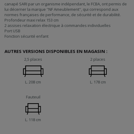
canapé SARI par un organisme indépendant, le FCBA, ont permis de
lui décerner la marque ''NF Ameublement'', qui correspond aux
normes françaises de performance, de sécurité et de durabilité.
Profondeur maxi relax 153 cm
2 assises relaxation électrique à commandes individuelles
Port USB
Fonction sécurité enfant
AUTRES VERSIONS DISPONIBLES EN MAGASIN :
2,5 places
2 places
L. 208 cm
L. 178 cm
Fauteuil
L. 118 cm