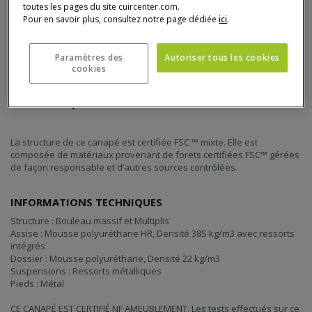
toutes les pages du site cuircenter.com.
Pour en savoir plus, consultez notre page dédiée
ici
.
Paramètres des
Autoriser tous les cookies
cookies
Détail du produit
La structure de ce canapé est certifiée FSC ™ mixte. Elle est
composée de matériaux provenant de forets certifiées FSC™ gérées
de façon responsable et d’autres sources contrôlées.
INFORMATIONS TECHNIQUES
Structure : Bouleau massif et Multiplis
Assise : Mousse polyuréthane HR, Densité 38S kg/m3 avec ressorts
intégrés
Dossier : Mousse polyuréthane, Densité 22 kg/m3
Suspensions : Ressorts métalliques
Pieds : Métal
CE CANAPÉ EST CERTIFIÉ NF AMEUBLEMENT. Les tests effectués sur ce