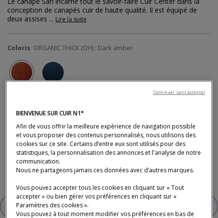
Le canapé Sari incarne tout le savoir-faire Cuir Center dans la
conception de canapés cuir de haute qualité. Il est équipé de
deux assises
...
Lire la suite
Coloris
ORGANIC THICK (OH) : Dark amber
Continuer sans accepter
Nombreux autres revêtements, coloris et dimensions disponibles en
magasin
BIENVENUE SUR CUIR N1°
Afin de vous offrir la meilleure expérience de navigation possible
et vous proposer des contenus personnalisés, nous utilisons des
cookies sur ce site. Certains d’entre eux sont utilisés pour des
4 217 €
statistiques, la personnalisation des annonces et l'analyse de notre
communication.
* Prix TTC conseillé, hors livraison (tarifs en magasin).
Nous ne partageons jamais ces données avec d’autres marques.
Photo : studio des plantes - photo non contractuelle.
Vous pouvez accepter tous les cookies en cliquant sur « Tout
accepter » ou bien gérer vos préférences en cliquant sur «
Paramètres des cookies ».
AJOUTER À VOTRE SÉLECTION
CANAPÉ 3 PLACES RELAXATION 
Vous pouvez à tout moment modifier vos préférences en bas de