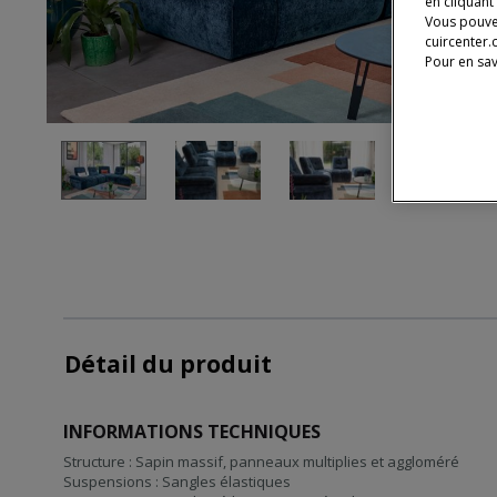
en cliquant
Vous pouve
cuircenter.
Pour en sav
Détail du produit
INFORMATIONS TECHNIQUES
Structure : Sapin massif, panneaux multiplies et aggloméré
Suspensions : Sangles élastiques