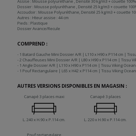
Assise : Mousse polyuréthane , Densité 30 kg/m3 + couette 100%
Dossier : Mousse polyuréthane , Densité 25 kg/m3 + couette 100
Accoudoir : Mousse Polyuréthane, Densité 25 kg/m3 + couette 1
Autres : Hteur assise : 44 cm
Pieds : Plastique
Dossier Avance/Recule
COMPREND :
- 1 Batard Gauche Mini Dossier A/R | L110 x H90 x P114 cm | Tiss
- 2 Chauffeuses Mini Dossier A/R | L80 x H90 x P114 cm | Tissu V
- 1 Angle Dossier A/R | L110 x H90 x P114 cm | Tissu Viking Ocean
- 1 Pouf Rectangulaire | L65 x H42 x P114 cm | Tissu Viking Ocean
AUTRES VERSIONS DISPONIBLES EN MAGASIN :
Canapé 3 places maxi
Canapé 3 places
L. 240 x H.90 x P.114 cm.
L. 220 x H.90 x P.114 cm.
Pouf rectangulaire