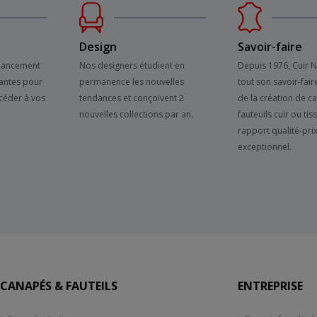
Design
Savoir-faire
inancement
Nos designers étudient en
Depuis 1976, Cuir 
antes pour
permanence les nouvelles
tout son savoir-fair
céder à vos
tendances et conçoivent 2
de la création de c
nouvelles collections par an.
fauteuils cuir ou tis
rapport qualité-pri
exceptionnel.
CANAPÉS & FAUTEILS
ENTREPRISE