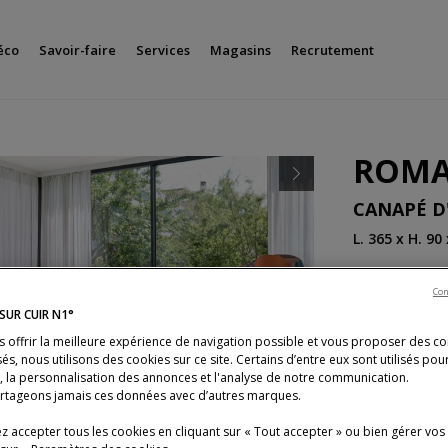
éco
Savoir-faire
Services
Magasins
Recrutement
ROM
Next
CANAPÉ D
L. 365 x H. 90
Le canapé Roma
ses assises à 
Con
SUR CUIR N1°
s offrir la meilleure expérience de navigation possible et vous proposer des c
Coloris
Tissu 
és, nous utilisons des cookies sur ce site. Certains d’entre eux sont utilisés pou
s, la personnalisation des annonces et l'analyse de notre communication.
rtageons jamais ces données avec d’autres marques.
Previous
 accepter tous les cookies en cliquant sur « Tout accepter » ou bien gérer vos