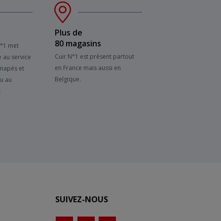
Plus de
80 magasins
N°1 met
Cuir N°1 est présent partout
e au service
en France mais aussi en
anapés et
Belgique.
su au
x
SUIVEZ-NOUS