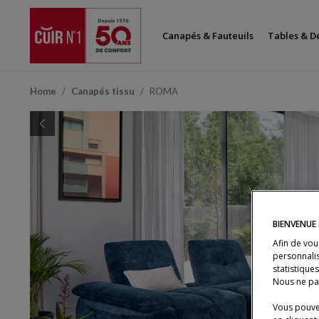
Canapés & Fauteuils
Tables & D
Home
Canapés tissu
ROMA
Previous
BIENVENUE 
Afin de vou
personnalis
statistique
Nous ne pa
Vous pouvez