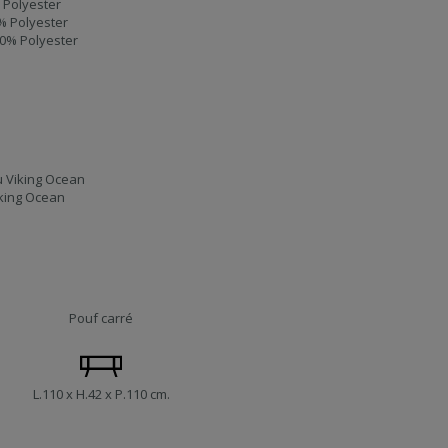
 Polyester
% Polyester
00% Polyester
u Viking Ocean
iking Ocean
Pouf carré
L.110 x H.42 x P.110 cm.