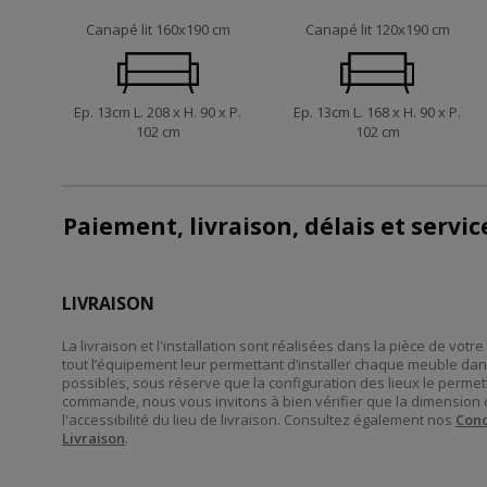
Canapé lit 160x190 cm
Canapé lit 120x190 cm
Ep. 13cm L. 208 x H. 90 x P.
Ep. 13cm L. 168 x H. 90 x P.
102 cm
102 cm
Paiement, livraison, délais et servi
LIVRAISON
La livraison et l'installation sont réalisées dans la pièce de vot
tout l’équipement leur permettant d’installer chaque meuble dan
possibles, sous réserve que la configuration des lieux le perme
commande, nous vous invitons à bien vérifier que la dimension 
l'accessibilité du lieu de livraison. Consultez également nos
Cond
Livraison
.