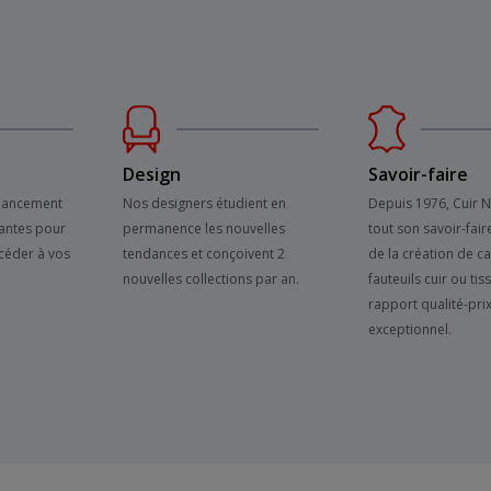
Design
Savoir-faire
inancement
Nos designers étudient en
Depuis 1976, Cuir 
antes pour
permanence les nouvelles
tout son savoir-fair
céder à vos
tendances et conçoivent 2
de la création de c
nouvelles collections par an.
fauteuils cuir ou tis
rapport qualité-pri
exceptionnel.