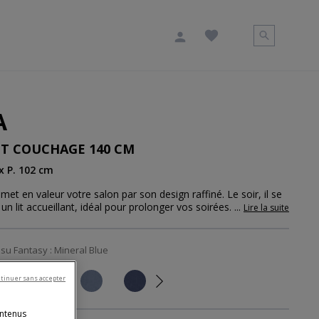
A
IT COUCHAGE 140 CM
 x P. 102 cm
met en valeur votre salon par son design raffiné. Le soir, il se
n lit accueillant, idéal pour prolonger vos soirées.
...
Lire la suite
ssu Fantasy :
Mineral Blue
tinuer sans accepter
Next
ontenus