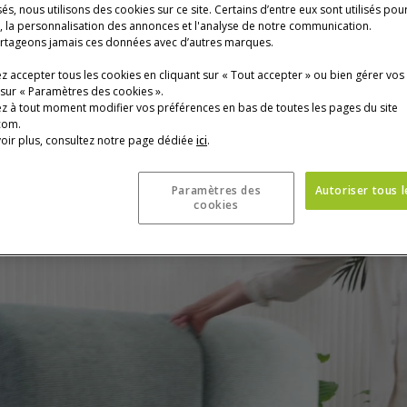
és, nous utilisons des cookies sur ce site. Certains d’entre eux sont utilisés pou
Prix actuel
s, la personnalisation des annonces et l'analyse de notre communication.
1 490 €
rtageons jamais ces données avec d’autres marques.
Tarif promotionnel,
 accepter tous les cookies en cliquant sur « Tout accepter » ou bien gérer vos
* Prix TTC conseillé,
Photo : xavier drago
 sur « Paramètres des cookies ».
z à tout moment modifier vos préférences en bas de toutes les pages du site
com.
oir plus, consultez notre page dédiée
ici
.
Paramètres des
Autoriser tous 
cookies