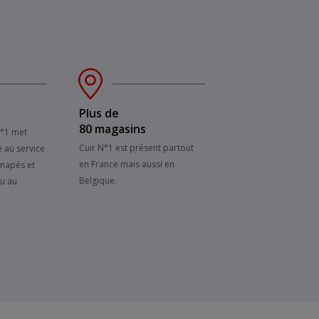
Plus de
80 magasins
N°1 met
Cuir N°1 est présent partout
e au service
en France mais aussi en
anapés et
Belgique.
su au
x