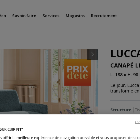
éco
Savoir-faire
Services
Magasins
Recrutement
LUCC
Next
CANAPÉ L
L. 188 x H. 90
Le jour, Lucca 
transforme en u
Structure
Ti
Con
Previous
SUR CUIR N1°
s offrir la meilleure expérience de navigation possible et vous proposer des c