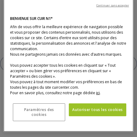
Piètement en panneau de fibres à densité moyenne plaqué
Continuer sans accepter
chêne noir et dessus en verre trempé fumé ép.8 mm
BIENVENUE SUR CUIR N1°
Afin de vous offrir la meilleure expérience de navigation possible
535 €
et vous proposer des contenus personnalisés, nous utilisons des
cookies sur ce site. Certains d’entre eux sont utilisés pour des
* Prix TTC conseillé, hors livraison (tarifs en magasin).
statistiques, la personnalisation des annonces et l'analyse de notre
communication.
Nous ne partageons jamais ces données avec d’autres marques.
AJOUTER À VOTRE SÉLECTION
Vous pouvez accepter tous les cookies en cliquant sur « Tout
BOUT DE CANAPÉ
accepter » ou bien gérer vos préférences en cliquant sur «
Paramètres des cookies ».
Vous pouvez à tout moment modifier vos préférences en bas de
toutes les pages du site cuircenter.com.
Pour en savoir plus, consultez notre page dédiée
ici
.
Paramètres des
Autoriser tous les cookies
Paiement, livraison, délais et service après-
cookies
vente