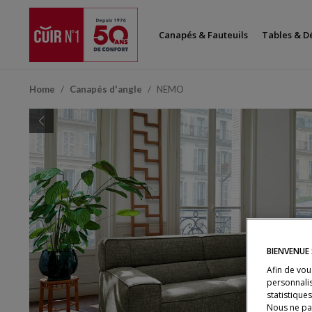
Canapés & Fauteuils
Tables & D
Home
Canapés d'angle
NEMO
Previous
BIENVENUE 
Afin de vou
personnalis
statistique
Nous ne pa