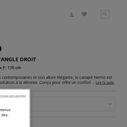
O
'ANGLE DROIT
 x P. 170 cm
s contemporaines et son allure élégante, le canapé Nemo est
nvitation à la détente. Conçu pour offrir un confort
...
Lire la suite
tinuer sans accepter
nsions disponibles
ontenus
r des
ity : Moss