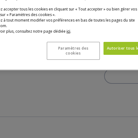
 accepter tous les cookies en cliquant sur « Tout accepter » ou bien gérer vos
Previous
 sur « Paramètres des cookies ».
z à tout moment modifier vos préférences en bas de toutes les pages du site
com.
oir plus, consultez notre page dédiée
ici
.
3 705 €
Paramètres des
Autoriser tous 
* Prix TTC conseillé,
cookies
Photo : studio des p