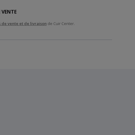
 VENTE
 de vente et de livraison
de Cuir Center.