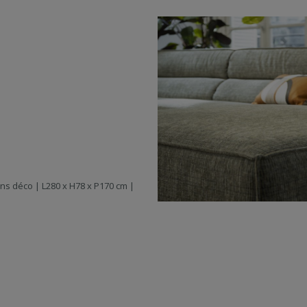
ins déco | L280 x H78 x P170 cm |