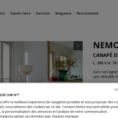
éco
Savoir-faire
Services
Magasins
Recrutement
NEM
Next
CANAPÉ D
L. 280 x H. 78
Avec ses ligne
une véritable i
Con
Plusieurs dime
SUR CUIR N1°
s offrir la meilleure expérience de navigation possible et vous proposer des c
és, nous utilisons des cookies sur ce site. Certains d’entre eux sont utilisés pou
s, la personnalisation des annonces et l'analyse de notre communication.
rtageons jamais ces données avec d’autres marques.
Coloris
Tissu C