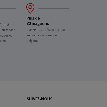
Plus de
80 magasins
N°1 met
Cuir N°1 est présent partout
e au service
en France mais aussi en
anapés et
Belgique.
su au
x
SUIVEZ-NOUS