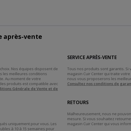
ce après-vente
SERVICE APRÈS-VENTE
re choix. Nos équipes disposent de
Tous nos produits sont garantis. Si
s les meilleures conditions
magasin Cuir Center qui traite vot
tte. Au moment de votre
nous vous proposerons les meilleur
des produits est compatible avec
Consultez nos conditions de garan
itions Générale de Vente et de
RETOURS
Malheureusement, nous ne pouvons 
mesure. Si vous souhaitez retourner
riqués uniquement pour vous. Les
magasin Cuir Center qui vous inform
eubles à 10 à 15 semaines pour