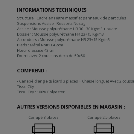
INFORMATIONS TECHNIQUES
Structure : Cadre en Hêtre massif et panneaux de particules
Suspensions Assise : Ressorts Nosag
Assise : Mousse polyuréthane HR 30 +30 Kg/m3 + ouate
Dossier : Mousse polyuréthane HR 23+15 Kg/m3
Accoudoirs : Mousse polyuréthane HR 23+15 Kg/m3
Pieds : Métal Noir H 4.2cm
Hteur d'assise 43 cm
Fourni avec 2 coussins deco de 50x50
COMPREND :
- Canapé d'angle (Bâtard 3 places + Chaise longue) Avec 2 couss
Tissu City|
Tissu City : 100% Polyester
AUTRES VERSIONS DISPONIBLES EN MAGASIN :
Canapé 3 places
Canapé 2,5 places