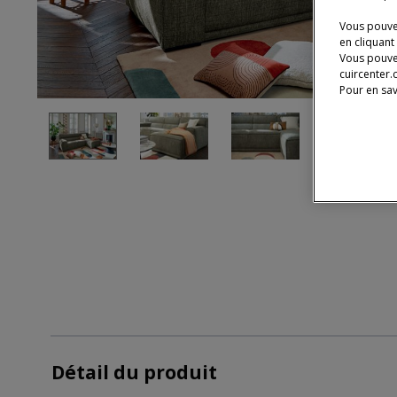
Vous pouvez
en cliquant
Vous pouve
cuircenter.
Pour en sav
Détail du produit