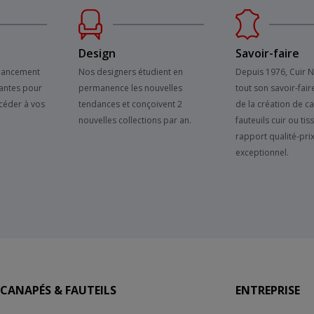
Design
Savoir-faire
inancement
Nos designers étudient en
Depuis 1976, Cuir 
antes pour
permanence les nouvelles
tout son savoir-fair
céder à vos
tendances et conçoivent 2
de la création de c
nouvelles collections par an.
fauteuils cuir ou tis
rapport qualité-pri
exceptionnel.
CANAPÉS & FAUTEILS
ENTREPRISE