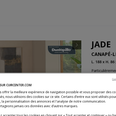
JADE
Next
CANAPÉ-L
L. 188 x H. 86
Particulièreme
quelques secon
Con
...
Lire la suite
 SUR CUIRCENTER.COM
s offrir la meilleure expérience de navigation possible et vous proposer des c
Structure
Ti
és, nous utilisons des cookies sur ce site. Certains d’entre eux sont utilisés pou
s, la personnalisation des annonces et l'analyse de notre communication.
rtageons jamais ces données avec d’autres marques.
Previous
 accepter tous les cookies en cliquant sur « Tout accepter et continuer » ou bi