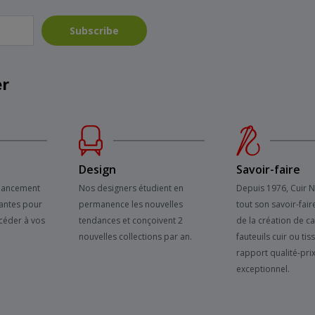
Subscribe
er
Design
Savoir-faire
inancement
Nos designers étudient en
Depuis 1976, Cuir 
antes pour
permanence les nouvelles
tout son savoir-fair
céder à vos
tendances et conçoivent 2
de la création de c
nouvelles collections par an.
fauteuils cuir ou tis
rapport qualité-pri
exceptionnel.