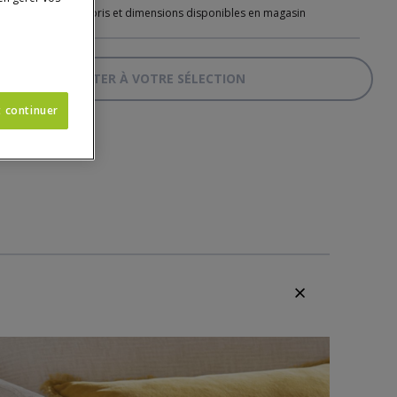
 revêtements, coloris et dimensions disponibles en magasin
AJOUTER À VOTRE SÉLECTION
CANAPÉ-LIT COUCHAGE 140CM
t continuer