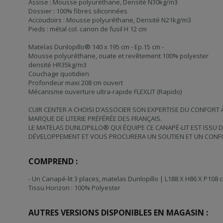
Assise : Mousse polyuréthane, Densité N30kg/m3
Dossier : 100% fibres siliconnées
Accoudoirs : Mousse polyuréthane, Densité N21kg/m3
Pieds : métal col. canon de fusil H 12 cm
Matelas Dunlopillo® 140 x 195 cm - Ep.15 cm -
Mousse polyuréthane, ouate et revêtement 100% polyester
densité HR35kg/m3
Couchage quotidien
Profondeur maxi 208 cm ouvert
Mécanisme ouverture ultra-rapide FLEXLIT (Rapido)
CUIR CENTER A CHOISI D’ASSOCIER SON EXPERTISE DU CONFORT 
MARQUE DE LITERIE PRÉFÉRÉE DES FRANÇAIS.
LE MATELAS DUNLOPILLO® QUI ÉQUIPE CE CANAPÉ-LIT EST ISSU 
DÉVELOPPEMENT ET VOUS PROCURERA UN SOUTIEN ET UN CONF
COMPREND :
- Un Canapé-lit 3 places, matelas Dunlopillo | L188 X H86 X P108 
Tissu Horizon : 100% Polyester
AUTRES VERSIONS DISPONIBLES EN MAGASIN :