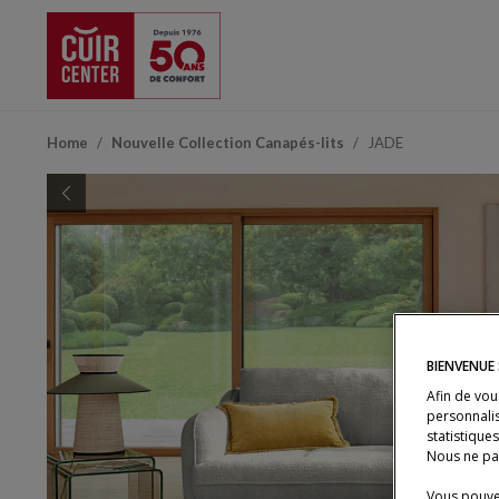
Home
Nouvelle Collection Canapés-lits
JADE
Previous
BIENVENUE
Afin de vou
personnalis
statistique
Nous ne pa
Vous pouvez