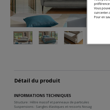
préférences
Vous pouve
cuircenter.
Pour en sav
Détail du produit
INFORMATIONS TECHNIQUES
Structure : Hêtre massif et panneaux de particules
Suspensions : Sangles élastiques et ressorts Nosag