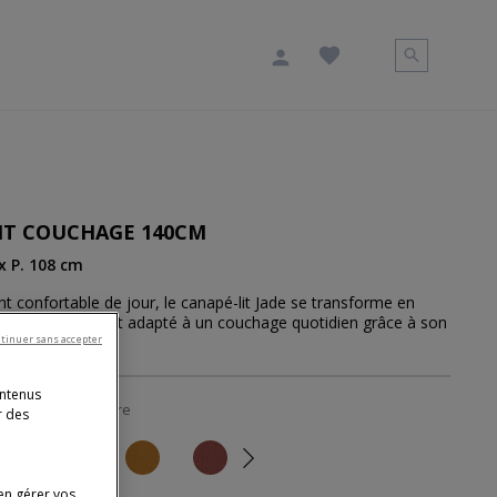
IT COUCHAGE 140CM
 x P. 108 cm
nt confortable de jour, le canapé-lit Jade se transforme en
des en un vrai lit adapté à un couchage quotidien grâce à son
tinuer sans accepter
ontenus
ssu Horizon :
Nature
r des
Next
en gérer vos