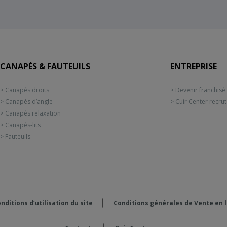
CANAPÉS & FAUTEUILS
ENTREPRISE
> Canapés droits
> Devenir franchisé
> Canapés d’angle
> Cuir Center recru
> Canapés relaxation
> Canapés-lits
> Fauteuils
nditions d’utilisation du site
Conditions générales de Vente en 