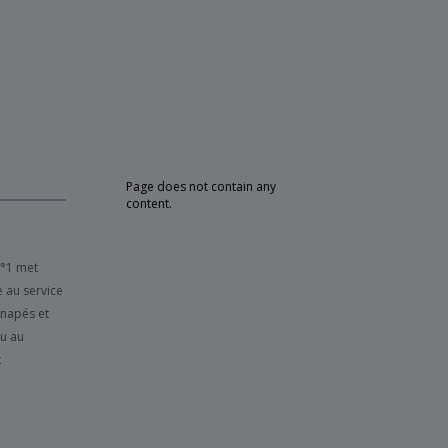
Page does not contain any
content.
N°1 met
e au service
anapés et
su au
x