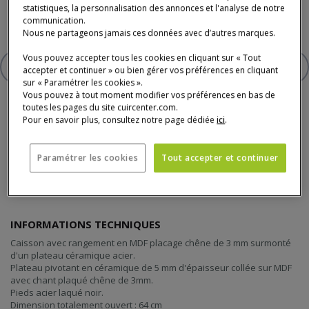
Le plateau pivotant en céramique permet d'accéder à l'intérieur
statistiques, la personnalisation des annonces et l'analyse de notre
du caisson de rangement en bois
communication.
Nous ne partageons jamais ces données avec d’autres marques.
Vous pouvez accepter tous les cookies en cliquant sur « Tout
AJOUTER À VOTRE SÉLECTION
accepter et continuer » ou bien gérer vos préférences en cliquant
BOUT DE CANAPÉ
sur « Paramétrer les cookies ».
Vous pouvez à tout moment modifier vos préférences en bas de
toutes les pages du site cuircenter.com.
Pour en savoir plus, consultez notre page dédiée
ici
.
Paramétrer les cookies
Tout accepter et continuer
Détail du produit
INFORMATIONS TECHNIQUES
Caisson avec rangement en MDF placage chêne de 3 mm surmonté
d'un plateau céramique acier.
Plateau pivotant en céramique de 5 mm d'épaisseur collée sur MDF
avec chant plaqué chêne de 3mm.
Pieds acier laqué noir.
Dimension totalement ouvert : 64 cm